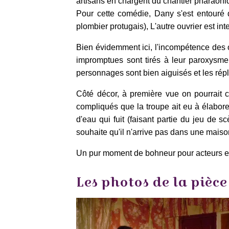
artisans en chargent du chantier pharaoni
Pour cette comédie, Dany s'est entouré d
plombier protugais), L'autre ouvrier est i
Bien évidemment ici, l'incompétence des ouv
impromptues sont tirés à leur paroxysme 
personnages sont bien aiguisés et les rép
Côté décor, à première vue on pourrait cr
compliqués que la troupe ait eu à élabor
d'eau qui fuit (faisant partie du jeu de 
souhaite qu'il n'arrive pas dans une maiso
Un pur moment de bohneur pour acteurs et
Les photos de la pièce