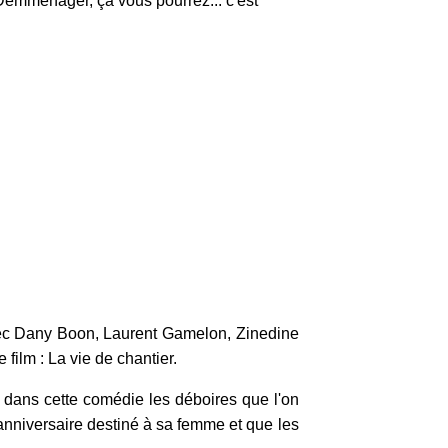
"Démménager, ça vous pourrez... c'est
vec Dany Boon, Laurent Gamelon, Zinedine
 film : La vie de chantier.
n dans cette comédie les déboires que l'on
'anniversaire destiné à sa femme et que les