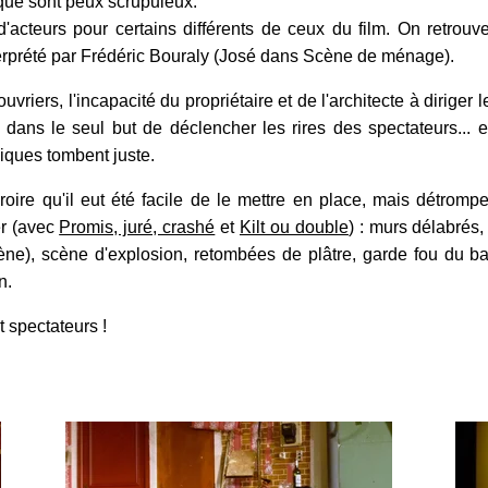
que sont peux scrupuleux.
'acteurs pour certains différents de ceux du film. On retrouve
nterprété par Frédéric Bouraly (José dans Scène de ménage).
riers, l'incapacité du propriétaire et de l'architecte à diriger 
dans le seul but de déclencher les rires des spectateurs... e
liques tombent juste.
oire qu'il eut été facile de le mettre en place, mais détromp
er (avec
Promis, juré, crashé
et
Kilt ou double
) : murs délabrés,
scène), scène d'explosion, retombées de plâtre, garde fou du ba
n.
 spectateurs !